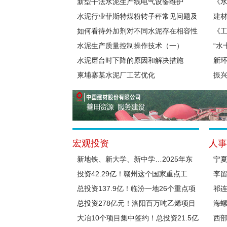
与应用实践
新型干法水泥生产线电气设备维护
业
《
​水泥行业菲斯特煤粉转子秤常见问题及
（2
建材
解决方法
如何看待外加剂对不同水泥存在相容性
《工
水泥生产质量控制操作技术（一）
年
“水
水泥磨台时下降的原因和解决措施
新环
柬埔寨某水泥厂工艺优化
60
振
宏观投资
人事
新地铁、新大学、新中学…2025年东
宁
莞市重大项目计划公布！
投资42.29亿！赣州这个国家重点工
因
李
程，进入冲刺阶段！
总投资137.9亿！临汾一地26个重点项
祁
目集中开复工
总投资278亿元！洛阳百万吨乙烯项目
海
桩基工程施工启动
大冶10个项目集中签约！总投资21.5亿
西