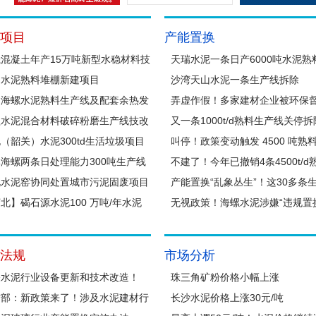
项目
产能置换
混凝土年产15万吨新型水稳材料技
天瑞水泥一条日产6000吨水泥熟
改造项目
州水泥熟料堆棚新建项目
目撤销！
沙湾天山水泥一条生产线拆除
阳海螺水泥熟料生产线及配套余热发
弄虚作假！多家建材企业被环保
项目
益水泥混合材料破碎粉磨生产线技改
报！
又一条1000t/d熟料生产线关停
（韶关）水泥300td生活垃圾项目
叫停！政策变动触发 4500 吨熟
海螺两条日处理能力300吨生产线
销申请
不建了！今年已撤销4条4500t/d
北水泥窑协同处置城市污泥固废项目
产线建设方案
产能置换“乱象丛生”！这30多条
北】碣石源水泥100 万吨/年水泥
拆除！
无视政策！海螺水泥涉嫌“违规置
磨
法规
市场分析
关水泥行业设备更新和技术改造！
珠三角矿粉价格小幅上涨
信部：新政策来了！涉及水泥建材行
长沙水泥价格上涨30元/吨