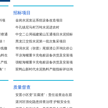
招标项目
料项
金岗水泥发运系统设备改造项目
牛孔镇尼马村万吨水泥进农村
督察通
中交二公局福建紫山互通项目水泥招标
拆除！
黑龙江交投水泥第一批次集采项目
料线撤
华润水泥（弥渡）尾煤渣公开询比价公
熟料生
告
平凉海螺重卡充电桩设备供货及安装项
生产线
目
强蛟海螺重卡充电桩设备供货及安装项
换”！
目
双鸭山新时代水泥熟料产能指标评估询
比价
质量督查
安置小区变“豆腐渣”：责任追查迫在眉
睫！
湛河区强化隐患排查治理 护航安全生