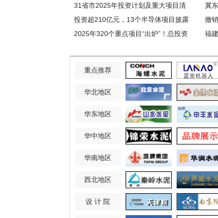
元！
31省市2025年投资计划及重大项目清
事
冀
单
投资超210亿元，13个半导体项目披露
撤
新进展！
2025年320个重点项目“出炉”！总投资
变
福
约3.7万亿！
重点推荐
华北地区
华东地区
华中地区
华南地区
西北地区
设 计 院