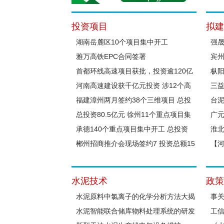
投资项目
拟建
湖南岳麓区10个项目集中开工
强晟
雅万高铁EPC合同签署
术
宾
首都环线高速项目获批，投资逾120亿
枞
元
河南高速建设获千亿元投资 涉12个高
电
三
速公路项目
福建漳州两月签约38个三维项目 总投
台泥
资603.3亿元
总投资80.5亿元 徐州11个重点项目集
广元
中开工
承德140个重点项目集中开工 总投资
淮
1390亿元
郴州招商推介会现场签约7 投资总额15
【河
亿
粉
水泥技术
政策
水泥原料中氯离子的化学分析方法大揭
事
秘
水泥智能联合储库物料处理系统的研发
工