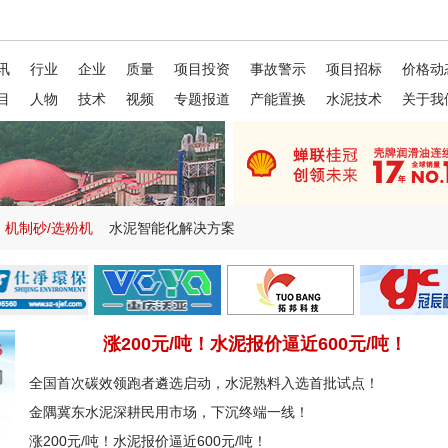
讯
行业
企业
质量
项目投资
事故警示
项目招标
价格动
目
人物
技术
视频
专题报道
产能置换
水泥技术
关于我
机制砂/选粉机
水泥智能化解决方案
涨200元/吨！水泥报价逼近600元/吨！
全国首次碳效领跑者遴选启动，水泥熟料入选首批试点！
金隅冀东水泥深耕民用市场，下沉终端一线！
涨200元/吨！水泥报价逼近600元/吨！