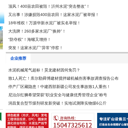
顶风！400亩农田被毁！沂州水泥“突击整改”！
又出事！涉嫌损毁400亩农田！这家水泥厂被举报！
18年维权！万源华新水泥厂被实名举报！
大洗牌！260多家水泥厂“换帅”！
“防夺权”！海螺又增持！
突发！这家水泥厂“异常”停窑！
企业推荐
水泥机械尾气超标！昊龙建材因何免罚？
致1人死亡！库尔勒舜博建材搅拌罐机械伤害事故调查报告公布
停产厂区藏隐患！中建西部新疆公司发生事故致1人重伤！
尼泊尔红狮希望荣获“职业安全与健康优秀管理企业”称号
润昌复合型节煤剂研发新突破！实地试测降实物煤6公斤