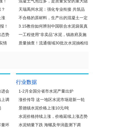
涨！
产提质增效
混凝土气泡过多，是质量安全的重大隐
涨？
患
天瑞禹州水泥：强化专业衔接 共筑品
上涨
质市场
不合格的原材料，生产出的混凝土一定
警报！
就不合格吗？
3.15教你如何辨别中国联合水泥袋装真
涨态势
伪！
一工程使用“非卖品”水泥，镇政府及施
实情
工方均否认
质量抽查！流通领域30批次水泥抽检结
果通告！
行业数据
推进会
1-2月全国分省市水泥产量出炉
格上调
涨价传导 这一地区水泥市场迎新一轮
岗
价格寻高‌！
景德镇水泥价格上涨10元/吨
水泥价格持续上涨，价格延续上涨态势
库量环
水泥销量下跌 海螺及华润盈测下调