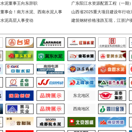
东水泥董事王向东辞职
比上升
广东阳江水资源配置工程（一期
销董事会！南方水泥、西南水泥人事
山西省2025重大项目建设年行动
动
建水泥高层人事变动
建筑钢材价格涨跌互现，江浙沪
标数量增多
东北地区
西南地区