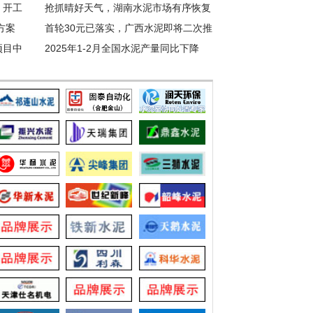
）开工
抢抓晴好天气，湖南水泥市场有序恢复
方案
首轮30元已落实，广西水泥即将二次推
项目中
涨？
2025年1-2月全国水泥产量同比下降
5.7%