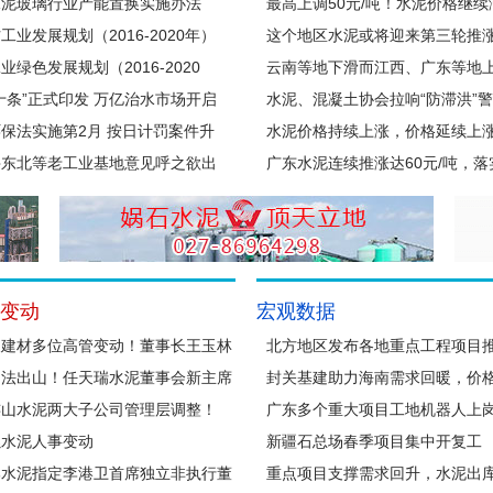
水泥玻璃行业产能置换实施办法
最高上调50元/吨！水泥价格继续
024年本）》发布
工业发展规划（2016-2020年）
这个地区水泥或将迎来第三轮推
业绿色发展规划（2016-2020
云南等地下滑而江西、广东等地
）》的通知
十条”正式印发 万亿治水市场开启
水泥、混凝土协会拉响“防滞洪”
保法实施第2月 按日计罚案件升
水泥价格持续上涨，价格延续上
%
兴东北等老工业基地意见呼之欲出
广东水泥连续推涨达60元/吨，落
况如何
变动
宏观数据
夏建材多位高管变动！董事长王玉林
北方地区发布各地重点工程项目
工作调整离任！
留法出山！任天瑞水泥董事会新主席
封关基建助力海南需求回暖，价
连山水泥两大子公司管理层调整！
能否延续？
广东多个重大项目工地机器人上
螺水泥人事变动
新疆石总场春季项目集中开复工
部水泥指定李港卫首席独立非执行董
重点项目支撑需求回升，水泥出